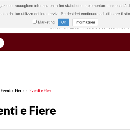
vigazione, raccogliere informazioni a fini statistici e implementare funzionalità
Home
Azienda
Video
Contatti
Dove siamo
Priv
olto dal tuo utilizzo dei loro servizi. Se desideri continuare ad utilizzare il si
Marketing
Informazioni
SHOP ONLINE
PRODOTTI
NOVITA' 
Eventi e Fiere
Eventi e Fiere
nti e Fiere