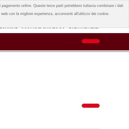
 di pagamento online. Queste terze parti potrebbero tuttavia combinare i dati
acy
to web con la migliore esperienza, acconsenti all'utilizzo dei cookie.
TECNICHE
SCOPRI IL CATALOGO
EVENTI E FIERE