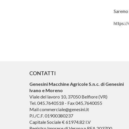
Saremo p
https://
CONTATTI
Genesini Macchine Agricole S.n.c. di Genesini
Ivano e Moreno
Viale del lavoro 10, 37050 Belfiore (VR)
Tel. 045.7640518 - Fax 045.7640055
Mail commerciale@genesini.it
P.I./C.F. 01900380237
Capitale Sociale € 61974.82 I.V
Registro Imprese di Verona n REA 203700